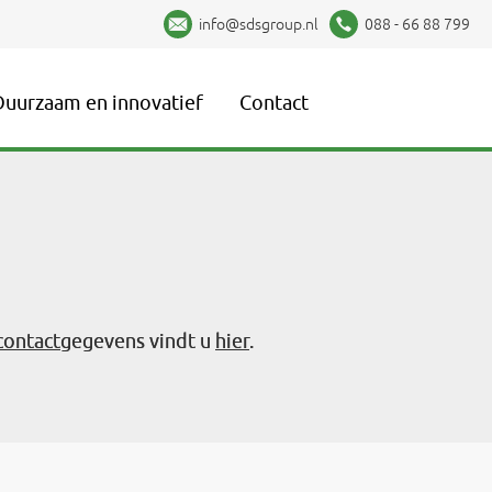
info@sdsgroup.nl
088 - 66 88 799
Duurzaam en innovatief
Contact
contact
gegevens vindt u
hier
.