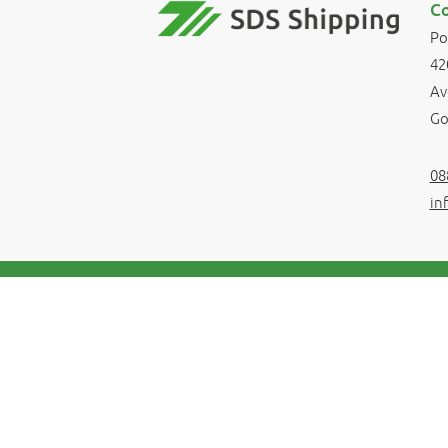
Co
Po
42
Av
Go
08
in