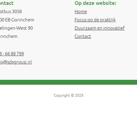
ntact
Op deze website:
stbus 3058
Home
00 EB Gorinchem
Focus op de praktijk
elingen-West 90
Duurzaam en innovatief
rinchem
Contact
8 - 66 88 799
fo@sdsgroup.nl
Copyright © 2026